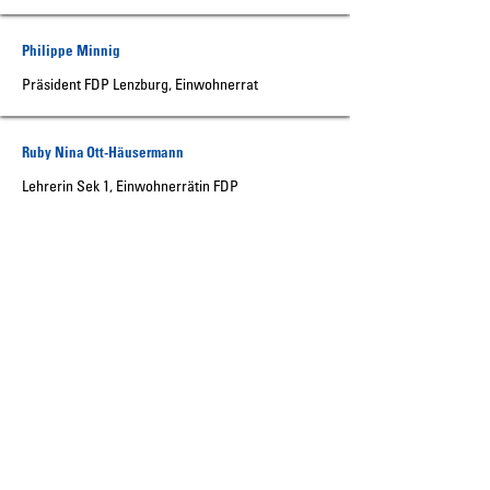
Philippe Minnig
Präsident FDP Lenzburg, Einwohnerrat
Ruby Nina Ott-Häusermann
Lehrerin Sek 1, Einwohnerrätin FDP
Sandra Frey
Unternehmerin und Mami
Silvan Zehnder
Vorstandsmitglied Schweizerischer Ruderverband
Stefan Brupbacher Trivigno